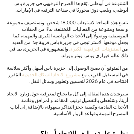
المُتنوعة في أبوظبي. يَقع هذا الصرح الترفيهي في جزيرة ياس 
أبوظبي، ويلعب دورًا محوريًا في صناعة الترفيه في الإمارات. 
تتسع هذه الساحة لاستيعاب 18,000 شخص، وتستضيف مجموعة 
واسعة ومتنوعة من الفعاليات المُختلفة، بدءًا من الحفلات 
الموسيقية ووصولًا إلى الأحداث الرياضية الكبرى والمهمة، كما 
يجعل موقعها الاستراتيجي في جزيرة ياس قريبة جدًا من العديد 
من 
المتنزهات الترفيهية الكبرى
 والمشهورة في الجزيرة، بما في 
ذلك عالم فيراري وياس ووتر وورلد.
من المتوقع أن يصبح الوصول إلى جزيرة ياس أسهل وأكثر سلاسة 
في المستقبل القريب مع 
مشروع الاتحاد للسكك الحديدية
 المُقرر 
افتتاحه في عام 2026 لتحسين وتطوير وسائل النقل.
سترشدك هذه المقالة إلى كل ما تحتاج لمعرفته حول زيارة الاتحاد 
أرينا، وسَنُغطي بالتفصيل ترتيب المقاعد والمرافق وقائمة 
الأحداث القادمة وكيفية حجز التذاكر بسهولة، بالإضافة إلى آداب 
المسرح المهمة وقواعد الزوار الأساسية.
نظرة عامة: ما هو الاتحاد أرينا؟