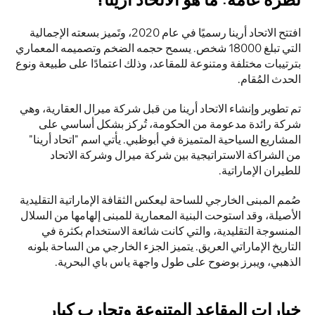
افتتح الاتحاد أرينا رسميًا في عام 2020، وتَميز بسعته الإجمالية 
التي تبلغ 18000 شخص. يسمح حجمه الضخم وتصميمه المعماري 
بترتيبات مختلفة ومتنوعة للمقاعد، وذلك اعتمادًا على طبيعة ونوع 
الحدث المُقام.
تم تطوير وإنشاء الاتحاد أرينا من قبل شركة ميرال العقارية، وهي 
شركة رائدة مدعومة من الحكومة، تُركز بشكل أساسي على 
المشاريع السياحية المتميزة في أبوظبي. يأتي اسم "اتحاد أرينا" 
من الشراكة الاستراتيجية بين شركة ميرال وشركة الاتحاد 
للطيران الإماراتية.
صُمم المبنى الخارجي للساحة ليعكس الثقافة الإماراتية التقليدية 
الأصيلة، وقد استوحت البنية المعمارية للمبنى إلهامها من السلال 
المنسوجة التقليدية، والتي كانت شائعة الاستخدام بكثرة في 
التاريخ الإماراتي العريق. يتميز الجزء الخارجي من الساحة بلونه 
الذهبي، ويبرز بوضوح على طول واجهة ياس باي البحرية.
خيارات المقاعد المتنوعة وتجارب كبار 