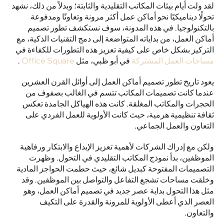
لقد ولت أيام بيئات المكاتب التقليدية والثابتة؛ وبدلاً من ذلك، نشهد 
تحولًا ديناميكيًا نحو أماكن عمل أكثر مرونة وتعاونًا ومدفوعة 
بالتكنولوجيا. في هذه المدونة، سوف نستكشف تطور تصميم 
أماكن العمل، من بداياته المتواضعة إلى دمج التقنيات الذكية، مع 
التركيز بشكل خاص على كيفية تعزيز هذه التطورات للكفاءة في 
مساحات العمل المشتركة
 في أبو ظبي، مثل 
Office Square
 .
يعود تاريخ تطور تصميم أماكن العمل إلى أوائل القرن العشرين 
عندما كانت تصميمات المكاتب تتسم في الغالب بصفوف من 
الحجرات والمكاتب المغلقة. كانت هذه الهياكل الجامدة تعكس 
ثقافة تنظيمية هرمية، حيث كانت الأولوية للعمل الفردي على 
التعاون والعمل الجماعي.
ولكن مع إدراك الشركات لأهمية تعزيز الإبداع والابتكار ورفاهية 
الموظفين، بدأ نموذج المكاتب التقليدي في التحول. وظهرت 
التصميمات المفتوحة كبديل شائع، حيث حطمت الحواجز المادية 
وخلقت مساحات تشجع التفاعل والتواصل بين الموظفين. وقد 
مثل هذا التحول بداية عصر جديد في تصميم أماكن العمل، وهو 
العصر الذي أعطى الأولوية للمرونة والقدرة على التكيف 
والتعاون.