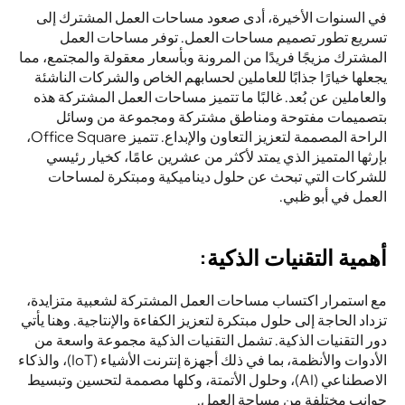
في السنوات الأخيرة، أدى صعود مساحات العمل المشترك إلى 
تسريع تطور تصميم مساحات العمل. توفر مساحات العمل 
المشترك مزيجًا فريدًا من المرونة وبأسعار معقولة والمجتمع، مما 
يجعلها خيارًا جذابًا للعاملين لحسابهم الخاص والشركات الناشئة 
والعاملين عن بُعد. غالبًا ما تتميز مساحات العمل المشتركة هذه 
بتصميمات مفتوحة ومناطق مشتركة ومجموعة من وسائل 
الراحة المصممة لتعزيز التعاون والإبداع. تتميز Office Square، 
بإرثها المتميز الذي يمتد لأكثر من عشرين عامًا، كخيار رئيسي 
للشركات التي تبحث عن حلول ديناميكية ومبتكرة لمساحات 
العمل في أبو ظبي.
أهمية التقنيات الذكية:
مع استمرار اكتساب مساحات العمل المشتركة لشعبية متزايدة، 
تزداد الحاجة إلى حلول مبتكرة لتعزيز الكفاءة والإنتاجية. وهنا يأتي 
دور التقنيات الذكية. تشمل التقنيات الذكية مجموعة واسعة من 
الأدوات والأنظمة، بما في ذلك أجهزة إنترنت الأشياء (IoT)، والذكاء 
الاصطناعي (AI)، وحلول الأتمتة، وكلها مصممة لتحسين وتبسيط 
جوانب مختلفة من مساحة العمل.