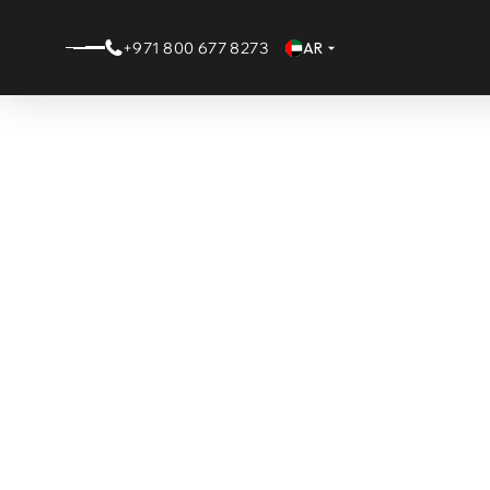
+971 800 677 8273
AR
كة