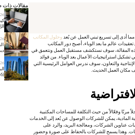
مقالات ذات 
026
الإ
وحلول المكاتب 
026
 . ومع تعامل الشركات مع تعقيدات عالم ما بعد الوباء، أصبح دور المكاتب 
الافتراضية مهمًا بشكل متزايد. في هذه المقالة، سوف نستكشف مستقبل العمل ونتعمق في 
دبي 
الدور المتطور للمكاتب الافتراضية في تشكيل استراتيجيات الأعمال بعد الوباء. من فوائد 
المكاتب الافتراضية إلى تأثيرها على الإنتاجية والتعاون، سوف ندرس العوامل الرئيسية التي 
026
ريف مكان العمل الحديث. 
(2026)
افتراضية
توفر المكاتب الافتراضية للشركات حلاً مرنًا وفعّالاً من حيث التكلفة للمساحات المكتبية 
التقليدية. فبدلاً من المساحات المكتبية المادية، يمكن للشركات الوصول عن بُعد إلى الخدمات 
والمرافق الأساسية، بما في ذلك خدمات عناوين الشركات، ومعالجة البريد، والرد على 
الهاتف، والوصول إلى غرف الاجتماعات. وهذا يسمح للشركات بالحفاظ على صورة وحضور 