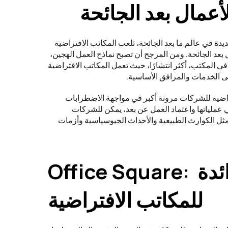
أعمال بعد الجائحة
مع تكيف الشركات مع التغييرات الجديدة في عالم ما بعد الجائحة، تلعب المكاتب الافتراضية 
دورًا محوريًا في استراتيجيات الأعمال بعد الجائحة. ومن المرجح أن تصبح نماذج العمل الهجين، 
التي تجمع بين العمل عن بُعد والعمل في المكتب، أكثر انتشارًا، حيث تعمل المكاتب الافتراضية 
 الخدمات والمرافق الأساسية. 
علاوة على ذلك، توفر المكاتب الافتراضية للشركات مرونة أكبر في مواجهة الاضطرابات 
المستقبلية. ومن خلال اللامركزية في عملياتها واعتماد العمل عن بعد، يمكن للشركات 
التخفيف من تأثير العوامل الخارجية مثل الكوارث الطبيعية والأحداث الجيوسياسية وأزمات 
Office Square: حلول رائدة 
للمكاتب الافتراضية