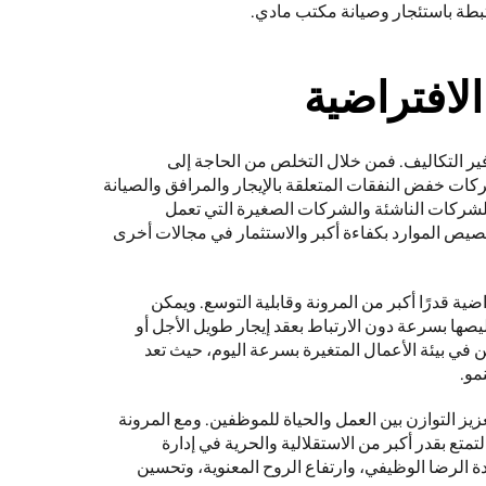
تبطة باستئجار وصيانة مكتب مادي. 
الافتراضية
من أهم فوائد المكاتب الافتراضية توفير التكاليف. فمن خلال التخلص من الحاجة إلى 
مساحات مكتبية مادية، تستطيع الشركات خفض النفقات المتعلقة بالإيجار والمرافق والصيانة 
بشكل كبير. وهذا مفيد بشكل خاص للشركات الناشئة والشركات الصغيرة التي تعمل 
بميزانيات محدودة، مما يسمح لها بتخصيص الموارد بكفاءة أكبر والاستثمار في مجالات أخرى 
علاوة على ذلك، توفر المكاتب الافتراضية قدرًا أكبر من المرونة وقابلية التوسع. ويمكن 
للشركات توسيع نطاق عملياتها أو تقليصها بسرعة دون الارتباط بعقد إيجار طويل الأجل أو 
موقع مادي. وهذه المرونة لا تقدر بثمن في بيئة الأعمال المتغيرة بسرعة اليوم، حيث تعد 
مو. 
كما تعمل المكاتب الافتراضية على تعزيز التوازن بين العمل والحياة للموظفين. ومع المرونة 
في العمل عن بُعد، يمكن للموظفين التمتع بقدر أكبر من الاستقلالية والحرية في إدارة 
جداولهم. ويمكن أن يؤدي هذا إلى زيادة الرضا الوظيفي، وارتفاع الروح المعنوية، وتحسين 