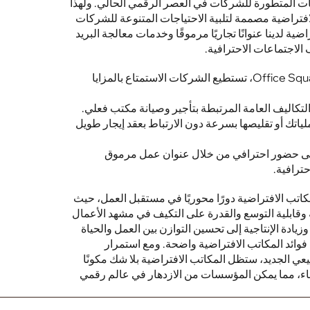
في Office Square، نتفهم الاحتياجات المتطورة للشركات في العصر الرقمي الحالي. ولهذا 
السبب نقدم حلولاً شاملة للمكاتب الافتراضية مصممة لتلبية الاحتياجات المتنوعة للشركات 
الحديثة. تتضمن باقات المكاتب الافتراضية لدينا عنوانًا تجاريًا مرموقًا وخدمات معالجة البريد 
لاجتماعات الاحترافية. 
مع حلول المكتب الافتراضي من Office Square، تستطيع الشركات الاستمتاع بالمزايا 
لتكاليف العامة المرتبطة بتأجير وصيانة مكتب فعلي. 
المرونة: قم بتوسيع نطاق عملياتك أو تقليصها بسرعة دون الارتباط بعقد إيجار طويل 
الصورة الاحترافية: حافظ على حضور احترافي من خلال عنوان عمل مرموق 
ترافية. 
وفي الختام، من المتوقع أن تلعب المكاتب الافتراضية دورًا محوريًا في مستقبل العمل، حيث 
توفر للشركات قدرًا أكبر من المرونة وقابلية التوسع والقدرة على التكيف في مشهد الأعمال 
المتغير بسرعة. ومن توفير التكاليف وزيادة الإنتاجية إلى تحسين التوازن بين العمل والحياة 
والوصول إلى المواهب العالمية، فإن فوائد المكاتب الافتراضية واضحة. ومع استمرار 
الشركات في التكيف مع الوضع الطبيعي الجديد، ستظل المكاتب الافتراضية بلا شك مكونًا 
رئيسيًا لاستراتيجيات الأعمال بعد الوباء، مما يمكن المؤسسات من الازدهار في عالم رقمي 