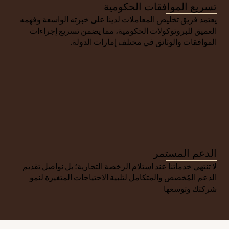
تسريع الموافقات الحكومية
يعتمد فريق تخليص المعاملات لدينا على خبرته الواسعة وفهمه 
العميق للبروتوكولات الحكومية، مما يضمن تسريع إجراءات 
الموافقات والوثائق في مختلف إمارات الدولة.
الدعم المستمر
لا تنتهي خدماتنا عند استلام الرخصة التجارية؛ بل نواصل تقديم 
الدعم المُخصص والمتكامل لتلبية الاحتياجات المتغيرة لنمو 
شركتك وتوسعها.